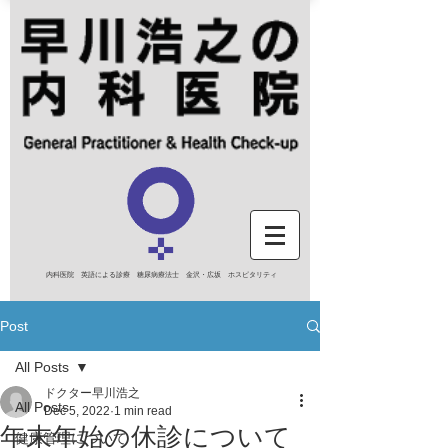
内科医院 英語による診療 糖尿病療法士 金沢・広坂 ホスピタリティ
Post
All Posts
ドクター早川浩之
All Posts
Dec 5, 2022
1 min read
年末年始の休診について
健康管理について