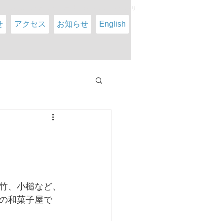
院 英語による診療 糖尿病療法士 金沢・広坂 ホスピタリ
せ
アクセス
お知らせ
English
竹、小槌など、
の和菓子屋で