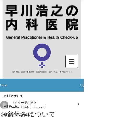
内科医院 英語による診療 糖尿病療法士 金沢・広坂 ホスピタリティ
Post
All Posts
ドクター早川浩之
All Posts
Jun 7, 2024
1 min read
お盆休みについて
健康管理について